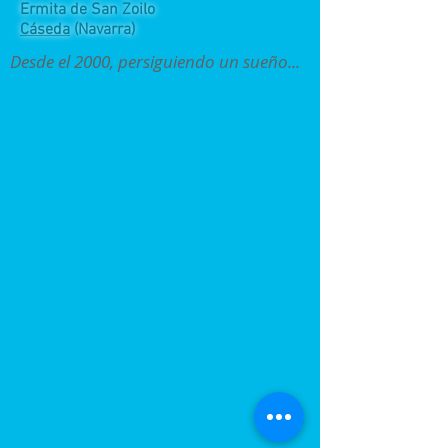
Ermita de San Zoilo
Cáseda
(Navarra)
Desde el 2000, persiguiendo un sueño...