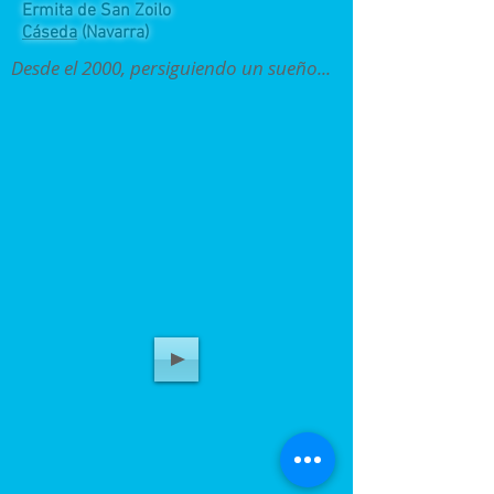
Ermita de San Zoilo
Cáseda
(Navarra)
Desde el 2000, persiguiendo un sueño...